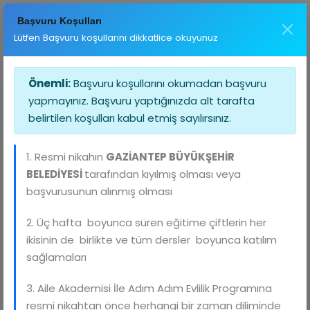
Başvuru Koşulları
Lütfen Başvuru koşullarını dikkatlice okuyunuz
Önemli:
Başvuru koşullarını okumadan başvuru
yapmayınız. Başvuru yaptığınızda alt tarafta
belirtilen koşulları kabul etmiş sayılırsınız.
1. Resmi nikahın
GAZİANTEP BÜYÜKŞEHİR
GAZİANTEP BÜYÜKŞEHİR BELEDİYESİ
BELEDİYESİ
tarafından kıyılmış olması veya
AİLE AKADEMİSİ İLE ADIM ADIM
başvurusunun alınmış olması
EVLİLİK PROGRAMI Başvuru Formu
2. Üç hafta boyunca süren eğitime çiftlerin her
Gaziantep Büyükşehir Belediyesi tarafından
ikisinin de birlikte ve tüm dersler boyunca katılım
hayata geçirilenAile Akademisi’yle Adım Adım
sağlamaları
Evlilik Eğitimi yeni evlenen ya da evliliğe
hazırlanan çiftlere yönelik kapsamlı bir eğitim
3. Aile Akademisi İle Adım Adım Evlilik Programına
programıdır. Bu programda; evlilikte roller,
resmi nikahtan önce herhangi bir zaman diliminde