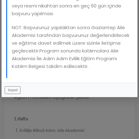
iletişim, kriz yönetimi, nezaket ve sabır gibi
veya resmi nikahtan sonra en geç 60 gün içinde
temel ilişki dinamiklerinin yanı sıra mahremiyet,
başvuru yapılması
ebeveynliğe hazırlık, bütçe yönetimi ve öfke
kontrolü gibi yaşamın farklı yönleri ele alınır. Son
NOT: Başvurunuz yapıldıktan sonra Gaziantep Aile
modül olan “Evliliğin Yol Haritası” ise tüm bilgileri
Akademisi tarafından başvurunuz değerlendirilecek
bir araya getirerek çiftlere güçlü ve sağlıklı bir
ve eğitime davet edilmek üzere sizinle iletişime
evlilik için rehber sunar. Bu eğitim bilinçli
geçilecektir.Program sonunda katılımcılara Aile
adımlarla, sevgi ve anlayış temelli bir yuva inşa
Akademisi İle Adım Adım Evlilik Eğitim Programı
etmek isteyenler için tasarlanmıştır. Eğitim Salı
Katılım Belgesi takdim edilecektir.
ve Perşembe günleri saat 09:00-11:00 arasında
olmak üzere 3 hafta sürecektir. Eğitim sonunda
katılımcılara “Katılım Belgesi” verilecek olup
Kapat
eğitim modülleri aşağıdaki gibidir:
1.Hafta
Evliliğe Bilinçli Adım: Aile Akademisi